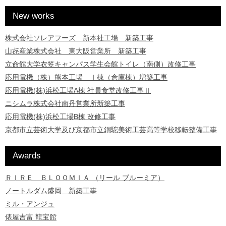
New works
株式会社ソレアフーズ 新本社工場 新築工事
山㐂産業株式会社 東大阪営業所 新築工事
立命館大学衣笠キャンパス学生会館トイレ（南側）改修工事
応用電機（株）熊本工場 Ｉ棟（倉庫棟）増築工事
応用電機(株)浜松工場A棟 社員食堂改修工事Ⅱ
ニシムラ株式会社南丹営業所新築工事
応用電機(株)浜松工場B棟 改修工事
京都市立芸術大学及び京都市立銅駝美術工芸高等学校移転整備工事
Awards
ＲＩＲＥ ＢＬＯＯＭＩＡ （リール ブルーミア）
ノートルダム盛岡 新築工事
ミル・アンジュ
俵屋吉富 龍宝館