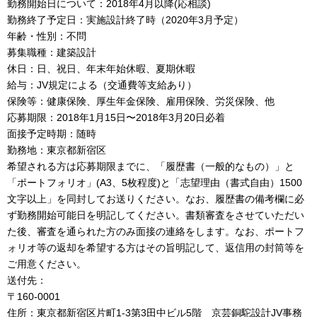
勤務開始日について：2018年4月以降(応相談)
勤務終了予定日：実施設計終了時（2020年3月予定）
年齢・性別：不問
募集職種：建築設計
休日：日、祝日、年末年始休暇、夏期休暇
給与：JV規定による（交通費等支給あり）
保険等：健康保険、厚生年金保険、雇用保険、労災保険、他
応募期限：2018年1月15日〜2018年3月20日必着
面接予定時期：随時
勤務地：東京都新宿区
希望される方は応募期限までに、「履歴書（一般的なもの）」と
「ポートフォリオ」(A3、5枚程度)と「志望理由（書式自由）1500
文字以上」を同封してお送りください。なお、履歴書の備考欄に必
ず勤務開始可能日を明記してください。書類審査をさせていただい
た後、審査を通られた方のみ面接の連絡をします。なお、ポートフ
ォリオ等の返却を希望する方はその旨明記して、返信用の封筒等を
ご用意ください。
送付先：
〒160-0001
住所：東京都新宿区片町1-3第3田中ビル5階 京芸銅駝設計JV事務